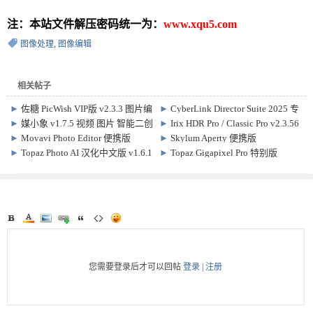
注：本站文件解压密码统一为：
www.xqu5.com
图像处理
,
图像编辑
相关帖子
►
佐糖 PicWish VIP版 v2.3.3 图片编
►
CyberLink Director Suite 2025 专
辑处理软件
业激活版 v13.0 x64 + Content Packs
►
媒小象 v1.7.5 视频 图片 智能二创
►
Irix HDR Pro / Classic Pro v2.3.56
软件
HDR图像处理软件
►
Movavi Photo Editor 便携版
►
Skylum Aperty 便携版
v24.3.0.0 图片管理编辑软件
v1.6.0.1544 人像编辑处理软件
►
Topaz Photo AI 汉化中文版 v1.6.1
►
Topaz Gigapixel Pro 特别版
AI图像降噪修复软件
v1.3.3.0 图片无损放大变清晰软件
您需要登录后才可以回帖
登录
|
注册