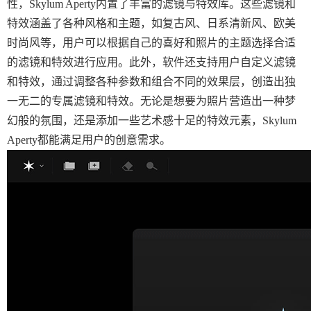
性，Skylum Aperty内置了丰富的滤镜与特效库。这些滤镜和
特效涵盖了各种风格和主题，如复古风、日系清新风、欧美
时尚风等，用户可以根据自己的喜好和照片的主题选择合适
的滤镜和特效进行应用。此外，软件还支持用户自定义滤镜
和特效，通过调整各种参数和组合不同的效果层，创造出独
一无二的专属滤镜和特效。无论是想要为照片营造出一种梦
幻般的氛围，还是添加一些艺术感十足的特效元素，Skylum
Aperty都能满足用户的创意需求。