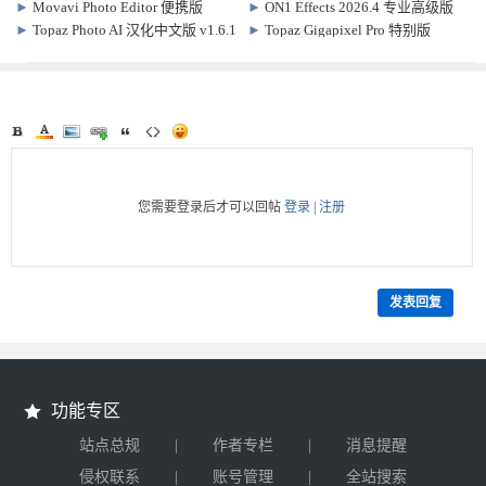
软件
HDR图像处理软件
►
Movavi Photo Editor 便携版
►
ON1 Effects 2026.4 专业高级版
v24.3.0.0 图片管理编辑软件
Win/Mac 20.4.1.18862
►
Topaz Photo AI 汉化中文版 v1.6.1
►
Topaz Gigapixel Pro 特别版
AI图像降噪修复软件
v1.3.3.0 图片无损放大变清晰软件
您需要登录后才可以回帖
登录
|
注册
发表回复
功能专区
|
|
站点总规
作者专栏
消息提醒
|
|
侵权联系
账号管理
全站搜索