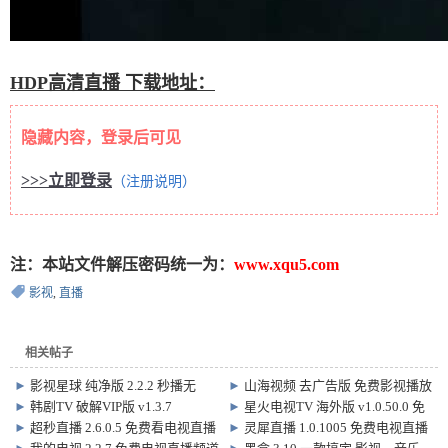
HDP高清直播 下载地址：
隐藏内容，登录后可见
>>>立即登录
（注册说明）
注：本站文件解压密码统一为：
www.xqu5.com
影视
,
直播
相关帖子
►
影视星球 纯净版 2.2.2 秒播无
►
山海视频 去广告版 免费影视播放
广、超清画质，最新影视神器！
软件 1.6.0
►
韩剧TV 破解VIP版 v1.3.7
►
星火电视TV 海外版 v1.0.50.0 免
费看电视直播频道软件
►
超秒直播 2.6.0.5 免费看电视直播
►
灵犀直播 1.0.1005 免费电视直播
频道软件
软件