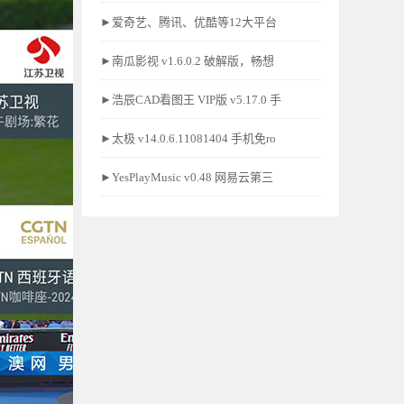
►爱奇艺、腾讯、优酷等12大平台
►南瓜影视 v1.6.0.2 破解版，畅想
►浩辰CAD看图王 VIP版 v5.17.0 手
►太极 v14.0.6.11081404 手机免ro
►YesPlayMusic v0.48 网易云第三