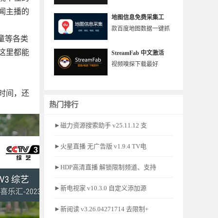
闻主播的
地图信息免费采集工
款百度地图数据一键抓
童等各类
这里都能
StreamFab 中文激活
视频嗅探下载最好
时间，还
热门排行
►磁力资源搜索助手 v25.11.12 支
►火星直播 无广告版 v1.9.4 TV电
►HDP高清直播 解锁限制频道、支持
►新电视家 v10.3.0 自定义添加源
►新阅读 v3.26.04271714 去限制+