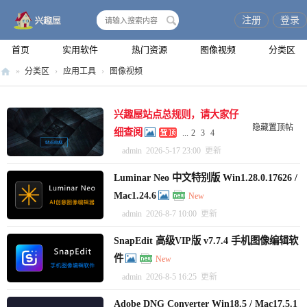
注册
登录
搜
索
首页
实用软件
热门资源
图像视频
分类区
兴趣屋
»
分类区
›
应用工具
›
图像视频
兴趣屋站点总规则，请大家仔
隐藏置顶帖
细查阅
...
2
3
4
admin
2026-5-17 23:00
更新
Luminar Neo 中文特别版 Win1.28.0.17626 /
Mac1.24.6
New
admin
2026-8-7 10:00
更新
SnapEdit 高级VIP版 v7.7.4 手机图像编辑软
件
New
admin
2026-8-5 16:25
更新
Adobe DNG Converter Win18.5 / Mac17.5.1