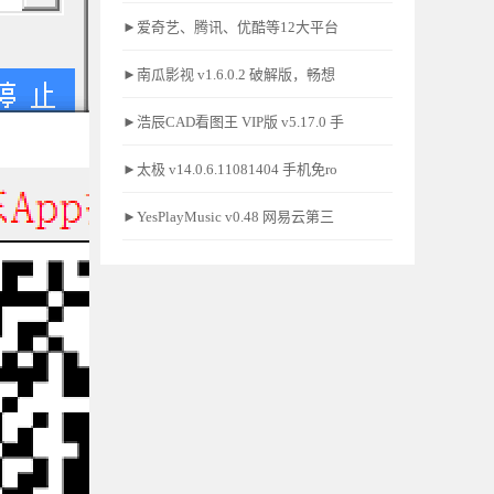
►爱奇艺、腾讯、优酷等12大平台
►南瓜影视 v1.6.0.2 破解版，畅想
►浩辰CAD看图王 VIP版 v5.17.0 手
►太极 v14.0.6.11081404 手机免ro
►YesPlayMusic v0.48 网易云第三