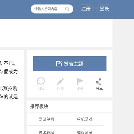
注册
登录
搜
索
动不已。
存便成为
比赛抢购
回复
点评
评分
分享
荐的就是
推荐板块
网游单机
单机游戏
技术教程
编程源码