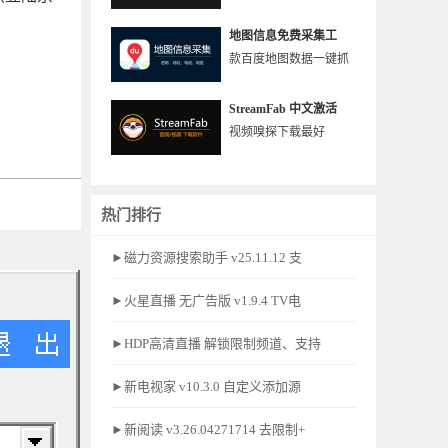
地图信息免费采集工
款百度地图数据一键抓
StreamFab 中文激活
视频嗅探下载最好
热门排行
►磁力资源搜索助手 v25.11.12 支
►火星直播 无广告版 v1.9.4 TV电
►HDP高清直播 解锁限制频道、支持
►新电视家 v10.3.0 自定义添加源
►新阅读 v3.26.04271714 去限制+