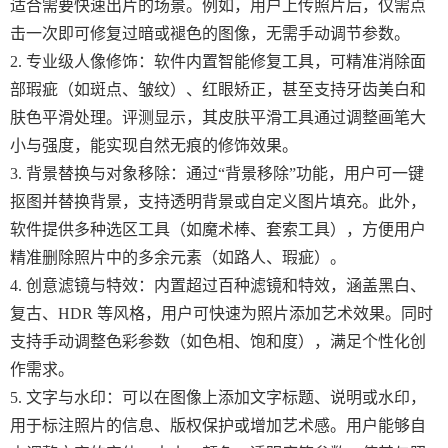
适合需要快速出片的场景。例如，用户上传照片后，仅需点
击一次即可修复过暗或褪色的图像，无需手动调节参数。
2. 专业级人像修饰：软件内置智能修复工具，可精准消除面
部瑕疵（如斑点、皱纹）、红眼矫正，甚至支持牙齿美白和
肤色平滑处理。评测显示，其皮肤平滑工具通过调整画笔大
小与强度，能实现自然无痕的修饰效果。
3. 背景替换与对象移除：通过“背景移除”功能，用户可一键
抠图并替换背景，支持透明背景或自定义图片填充。此外，
软件提供多种选区工具（如魔术棒、套索工具），方便用户
精准删除照片中的多余元素（如路人、瑕疵）。
4. 创意滤镜与特效：内置超过百种滤镜和特效，涵盖黑白、
复古、HDR 等风格，用户可快速为照片添加艺术效果。同时
支持手动调整色彩参数（如色相、饱和度），满足个性化创
作需求。
5. 文字与水印：可以在图像上添加文字标题、说明或水印，
用于标注照片的信息、版权保护或增加艺术感。用户能够自