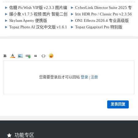
►
佐糖 PicWish VIP版 v2.3.3 图片编
►
CyberLink Director Suite 2025 专
辑处理软件
业激活版 v13.0 x64 + Content Packs
►
媒小象 v1.7.5 视频 图片 智能二创
►
Irix HDR Pro / Classic Pro v2.3.56
软件
HDR图像处理软件
►
Skylum Aperty 便携版
►
ON1 Effects 2026.4 专业高级版
v1.6.0.1544 人像编辑处理软件
Win/Mac 20.4.1.18862
►
Topaz Photo AI 汉化中文版 v1.6.1
►
Topaz Gigapixel Pro 特别版
AI图像降噪修复软件
v1.3.3.0 图片无损放大变清晰软件
您需要登录后才可以回帖
登录
|
注册
发表回复
功能专区