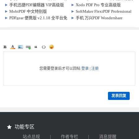
辑器 高级订阅版
版 v3.0.8
►
手机迅捷PDF编辑器 VIP高级版
►
Xodo PDF Pro 专业高级版
v2026.4.3.0527.0810
v1.9.4.0
v10.15.0 手机PDF编辑软件
►
MobiPDF 中文特别版
►
SoftMaker FlexiPDF Professional
v10.30.59210 PDF编辑转换软件
破解版 2025.420.0626+OCR和文本
►
PDFgear 便携版 v2.1.18 全平台免
►
手机 万兴PDF Wondershare
翻译
费PDF编辑 转换+智能助手软件
PDFelement 订阅高级版 v6.1.11
您需要登录后才可以回帖
登录
|
注册
发表回复
功能专区
|
|
站点总规
作者专栏
消息提醒