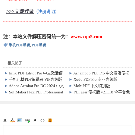
>>>立即登录
（注册说明）
注：本站文件解压密码统一为：
www.xqu5.com
手机PDF编辑
,
PDF编辑
相关帖子
►
Infix PDF Editor Pro 中文激活便
►
Ashampoo PDF Pro 中文激活便携
携版 v7.6.9
版 v3.0.8
►
手机迅捷PDF编辑器 VIP高级版
►
Xodo PDF Pro 专业高级版
v1.9.4.0
v10.15.0 手机PDF编辑软件
►
Adobe Acrobat Pro DC 2024 中文
►
MobiPDF 中文特别版
特别版 v24.002.20736
v10.30.59210 PDF编辑转换软件
►
SoftMaker FlexiPDF Professional
►
PDFgear 便携版 v2.1.18 全平台免
破解版 2025.420.0626+OCR和文本
费PDF编辑 转换+智能助手软件
翻译