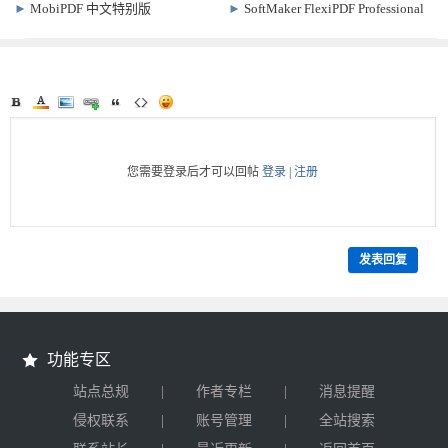
v10.15.0 手机PDF编辑软件
特别版 v24.002.20736
►
MobiPDF 中文特别版
►
SoftMaker FlexiPDF Professional
v10.30.59210 PDF编辑转换软件
破解版 2025.420.0626+OCR和文本
翻译
您需要登录后才可以回帖
登录
|
注册
发表回复
功能专区
|
|
站点总规
作者专栏
消息提醒
|
|
侵权联系
账号管理
全站搜索