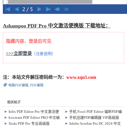
Ashampoo PDF Pro 中文激活便携版 下载地址：
隐藏内容，登录后可见
>>>立即登录
（注册说明）
注：本站文件解压密码统一为：
www.xqu5.com
电脑PDF编辑
,
PDF编辑
相关帖子
►
Infix PDF Editor Pro 中文激活便
►
手机 Foxit PDF Editor 福昕PDF编
携版 v7.6.9
辑器 高级订阅版
►
Icecream PDF Editor PRO 中文破
►
手机迅捷PDF编辑器 VIP高级版
v2026.4.3.0527.0810
解版 v3.32 PDF编辑软件
v1.9.4.0
►
Xodo PDF Pro 专业高级版
►
Adobe Acrobat Pro DC 2024 中文