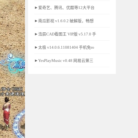
►爱奇艺、腾讯、优酷等12大平台
►南瓜影视 v1.6.0.2 破解版，畅想
►浩辰CAD看图王 VIP版 v5.17.0 手
►太极 v14.0.6.11081404 手机免ro
►YesPlayMusic v0.48 网易云第三