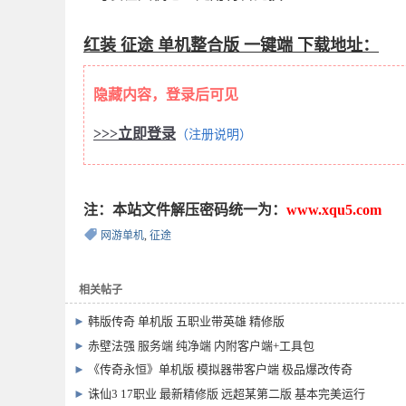
红装 征途 单机整合版 一键端 下载地址：
隐藏内容，登录后可见
>>>立即登录
（注册说明）
注：本站文件解压密码统一为：
www.xqu5.com
网游单机
,
征途
相关帖子
►
韩版传奇 单机版 五职业带英雄 精修版
►
赤壁法强 服务端 纯净端 内附客户端+工具包
►
《传奇永恒》单机版 模拟器带客户端 极品爆改传奇
►
诛仙3 17职业 最新精修版 远超某第二版 基本完美运行