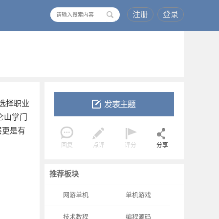
注册
登录
搜
索
选择职业
仑山掌门
层更是有
回复
点评
评分
分享
推荐板块
网游单机
单机游戏
技术教程
编程源码