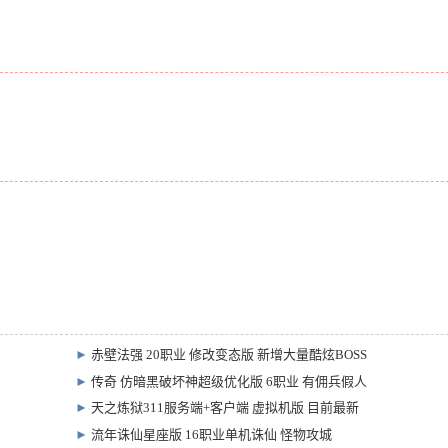
►
赤壁法强 20职业 修改变态版 新增大量酷炫BOSS
►
传奇 仿暗黑破坏神超级优化版 6职业 有佣兵假人
►
天之炼狱311服务端+客户端 虚拟机版 目前最新
►
流年诛仙星座版 16职业单机诛仙 怪物攻城