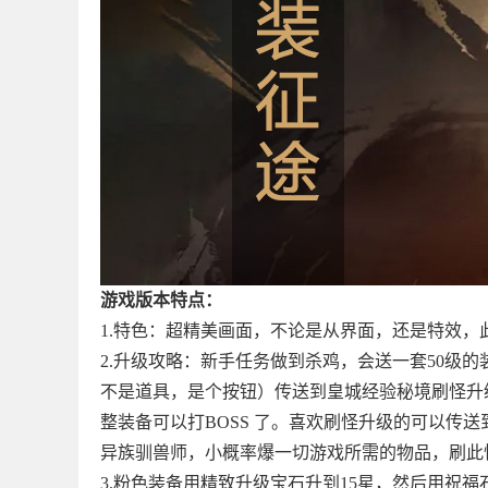
游戏版本特点：
1.特色：超精美画面，不论是从界面，还是特效，
2.升级攻略：新手任务做到杀鸡，会送一套50级
不是道具，是个按钮）传送到皇城经验秘境刷怪升级，
整装备可以打BOSS 了。喜欢刷怪升级的可以传
异族驯兽师，小概率爆一切游戏所需的物品，刷此
3.粉色装备用精致升级宝石升到15星，然后用祝