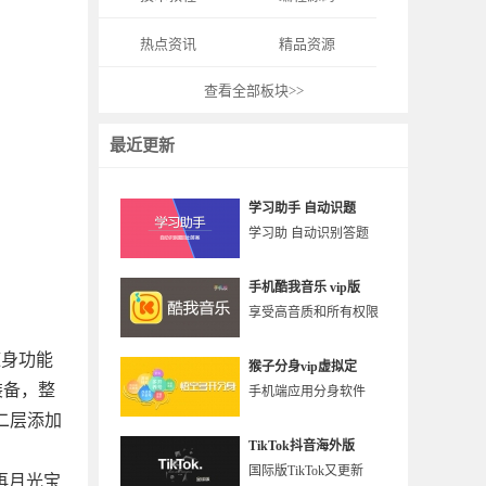
热点资讯
精品资源
查看全部板块>>
最近更新
学习助手 自动识题
学习助 自动识别答题
手机酷我音乐 vip版
享受高音质和所有权限
随身功能
猴子分身vip虚拟定
装备，整
手机端应用分身软件
二层添加
TikTok抖音海外版
国际版TikTok又更新
再月光宝