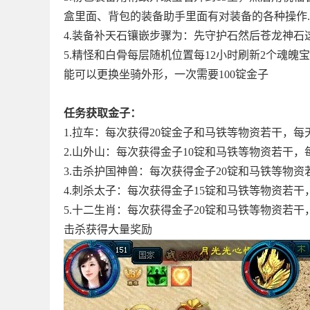
盒里面、背包的装备助手里面有对装备的各种操作.
4.装备补天石镶嵌步骤为：先守护石然后苍龙神石
5.精怪和白骨每层随机位置每12小时刷新2个魂魄
能可以更换坐骑外形，一次需要100锭金子
任务获取金子：
1.拉车：每次获得20锭金子和马铁等物资若干，每
2.山外山：每次获得金子10锭和马铁等物资若干，
3.击杀护国神兽：每次获得金子20锭和马铁等物资
4.刺杀太子：每次获得金子15锭和马铁等物资若干
5.十二生肖：每次获得金子20锭和马铁等物资若干，每
击杀获得大量奖励