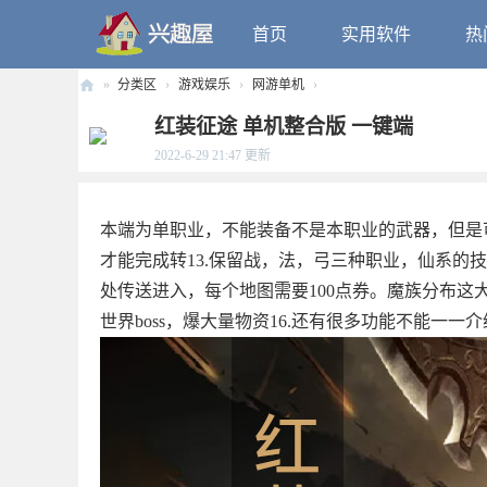
首页
实用软件
热
»
分类区
›
游戏娱乐
›
网游单机
›
兴
红装征途 单机整合版 一键端
趣
2022-6-29 21:47
更新
屋
本端为单职业，不能装备不是本职业的武器，但是
才能完成转13.保留战，法，弓三种职业，仙系的
处传送进入，每个地图需要100点券。魔族分布这大
世界boss，爆大量物资16.还有很多功能不能一一