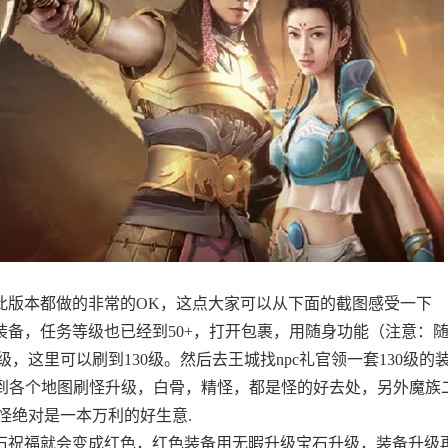
此版本都做的非常的OK，这点大家可以从下面的截图感受一下
的装备，任务等级也已经到50+，打开包裹，用随身功能（注意：
这里可以刷到130级。然后去王城找npc礼官领一套130级的
送到各个地图刷怪升级，白骨，精怪，都是怪的好去处，另外魔族
怪绝对是一本万利的好生意.
福石祝福就会变成红色，红色装备用无暇升级宝石升级，装备升级