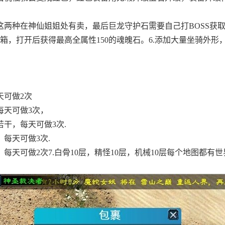
这两种在神仙姐姐处有卖，最后巨龙守护石需要自己打BOSS获
宝箱，打开后获得最高全属性150的魂魄石。6.添加大量坐骑外形
天可做2次
每天可做3次，
若干，每天可做3次.
，每天可做3次.
天可做2次7.白骨10层，精怪10层，机械10层每个地图都有世界