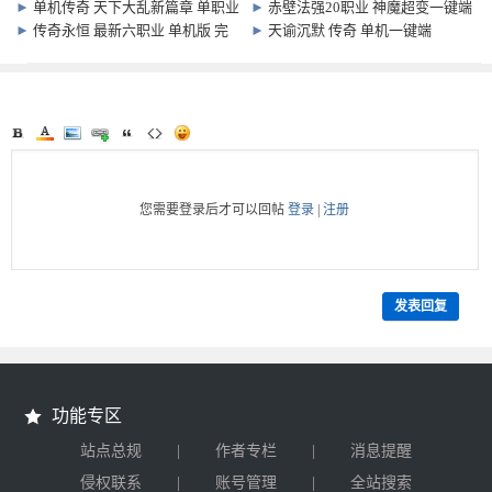
第二版 基本完美运行
怪物攻城
►
单机传奇 天下大乱新篇章 单职业
►
赤壁法强20职业 神魔超变一键端
版
超多乱入BOSS 超级装备
►
传奇永恒 最新六职业 单机版 完
►
天谕沉默 传奇 单机一键端
整任务 10424 还原官方原版设定
您需要登录后才可以回帖
登录
|
注册
发表回复
功能专区
|
|
站点总规
作者专栏
消息提醒
|
|
侵权联系
账号管理
全站搜索