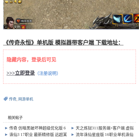
《传奇永恒》单机版 模拟器带客户端 下载地址：
隐藏内容，登录后可见
>>>立即登录
（注册说明）
传奇
,
网游单机
相关帖子
►
传奇 仿暗黑破坏神超级优化版 6
►
天之炼狱311服务端+客户端 虚拟
职业 有佣兵假人
机版 目前最新
►
诛仙3 17职业 最新精修版 远超某
►
流年诛仙星座版 16职业单机诛仙