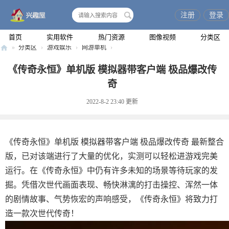
注册
登录
搜
索
首页
实用软件
热门资源
图像视频
分类区
»
分类区
›
游戏娱乐
›
网游单机
›
兴
《传奇永恒》单机版 模拟器带客户端 极品爆改传
趣
奇
屋
2022-8-2 23:40
更新
《传奇永恒》单机版 模拟器带客户端 极品爆改传奇 最新整合
版，已对该端进行了大量的优化，实测可以轻松进游戏完美
运行。在《传奇永恒》中仍有许多未知的场景等待玩家的发
掘。凭借次世代画面表现、畅快淋漓的打击操控、浑然一体
的剧情故事、气势恢宏的声响感受，《传奇永恒》将致力打
造一款次世代传奇！