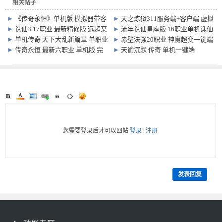
相关帖子
►
《传奇永恒》单机版 模拟器带客
►
天之炼狱311服务端+客户端 虚拟
户端 极品爆改传奇
机版 目前最新
►
诛仙3 17职业 最新精修版 远超某
►
流年诛仙星座版 16职业单机诛仙
第二版 基本完美运行
怪物攻城
►
单机传奇 天下大乱新篇章 单职业
►
赤壁法强20职业 神魔超变一键端
版
超多乱入BOSS 超级装备
►
传奇永恒 最新六职业 单机版 完
►
天谕沉默 传奇 单机一键端
整任务 10424 还原官方原版设定
您需要登录后才可以回帖
登录
|
注册
发表回复