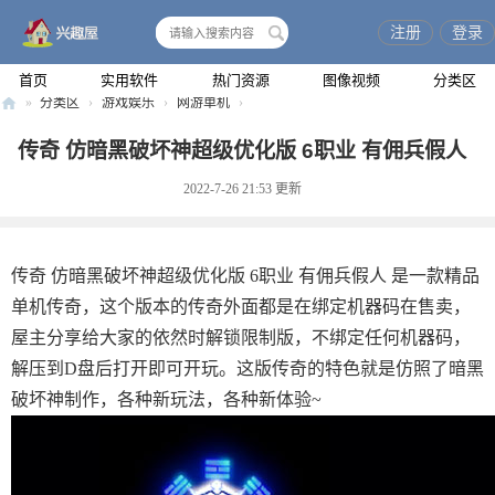
注册
登录
搜
索
首页
实用软件
热门资源
图像视频
分类区
»
分类区
›
游戏娱乐
›
网游单机
›
兴
传奇 仿暗黑破坏神超级优化版 6职业 有佣兵假人
趣
2022-7-26 21:53
更新
屋
传奇 仿暗黑破坏神超级优化版 6职业 有佣兵假人 是一款精品
单机传奇，这个版本的传奇外面都是在绑定机器码在售卖，
屋主分享给大家的依然时解锁限制版，不绑定任何机器码，
解压到D盘后打开即可开玩。这版传奇的特色就是仿照了暗黑
破坏神制作，各种新玩法，各种新体验~