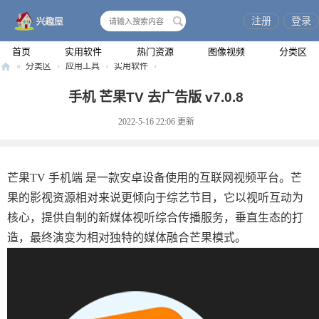
注册
登录
搜
索
首页
实用软件
热门资源
图像视频
分类区
»
分类区
›
应用工具
›
实用软件
›
兴
手机 芒果TV 去广告版 v7.0.8
趣
2022-5-16 22:06
更新
屋
芒果TV 手机端 是一款安卓设备使用的互联网视频平台。芒
果的影视资源相对来说更倾向于综艺节目，它以视听互动为
核心，提供自制的新媒体视听综合传播服务，垂直生态的打
造，最终演变为相对独特的媒体融合芒果模式。