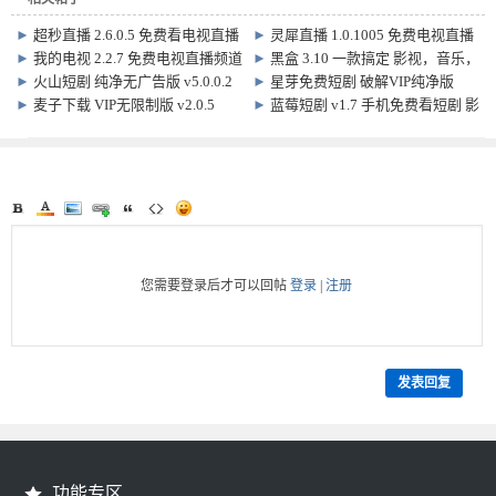
►
超秒直播 2.6.0.5 免费看电视直播
►
灵犀直播 1.0.1005 免费电视直播
频道软件
软件
►
我的电视 2.2.7 免费电视直播频道
►
黑盒 3.10 一款搞定 影视，音乐，
软件
娱乐 支持TV+手机
►
火山短剧 纯净无广告版 v5.0.0.2
►
星芽免费短剧 破解VIP纯净版
免费神剧追剧软件
v3.8.4.1
►
麦子下载 VIP无限制版 v2.0.5
►
蓝莓短剧 v1.7 手机免费看短剧 影
视软件
您需要登录后才可以回帖
登录
|
注册
发表回复
功能专区