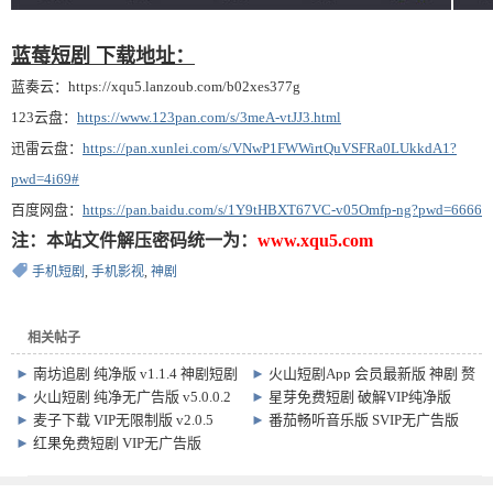
蓝莓短剧 下载地址：
蓝奏云：
https://xqu5.lanzoub.com/b02xes377g
123云盘：
https://www.123pan.com/s/3meA-vtJJ3.html
迅雷云盘：
https://pan.xunlei.com/s/VNwP1FWWirtQuVSFRa0LUkkdA1?
pwd=4i69#
百度网盘：
https://pan.baidu.com/s/1Y9tHBXT67VC-v05Omfp-ng?pwd=6666
注：本站文件解压密码统一为：
www.xqu5.com
手机短剧
,
手机影视
,
神剧
相关帖子
►
南坊追剧 纯净版 v1.1.4 神剧短剧
►
火山短剧App 会员最新版 神剧 赘
影视 动漫 软件
婿 穿越 重生 免费看 软件
►
火山短剧 纯净无广告版 v5.0.0.2
►
星芽免费短剧 破解VIP纯净版
免费神剧追剧软件
v3.8.4.1
►
麦子下载 VIP无限制版 v2.0.5
►
番茄畅听音乐版 SVIP无广告版
v5.5.6.32
►
红果免费短剧 VIP无广告版