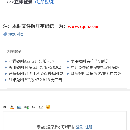
>>>立即登录
（注册说明）
注：本站文件解压密码统一为：
www.xqu5.com
短剧
,
神剧
相关帖子
►
七猫短剧APP 无广告版 v1.7
►
麦田短剧 去广告VIP版
v2.6.231006 看短剧、爽剧、神剧软
►
火山短剧 纯净无广告版 v5.0.0.2
►
星芽免费短剧 破解VIP纯净版
件
免费神剧追剧软件
v3.8.4.1
►
蓝莓短剧 v1.7 手机免费看短剧 影
►
番茄畅听音乐版 SVIP无广告版
视软件
v5.5.6.32
►
红果短剧 VIP版 v7.2.9.18 无广告
您需要登录后才可以回帖
登录
|
注册