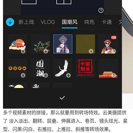
多个视频素材的拼接，那么就要用到转场特效。云美摄提供
了 淡入淡出、翻转、层叠、伸展进入、卷页、镜头炫光、星
型、闪黑/闪白、右推拉、上推拉、斜推等转场效果。