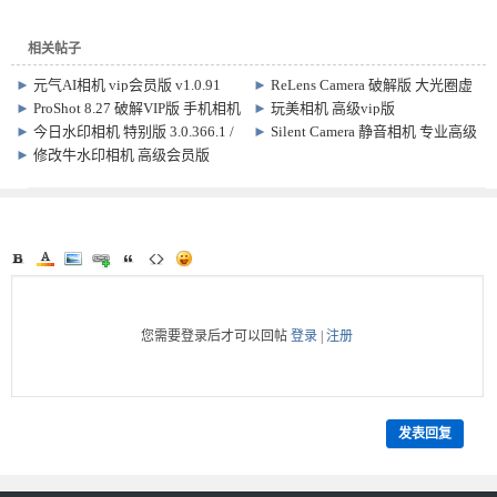
相关帖子
►
元气AI相机 vip会员版 v1.0.91
►
ReLens Camera 破解版 大光圈虚
化单反相机 5.1.1
►
ProShot 8.27 破解VIP版 手机相机
►
玩美相机 高级vip版
拍摄软件
YouCamPerfect v6.19.1
►
今日水印相机 特别版 3.0.366.1 /
►
Silent Camera 静音相机 专业高级
国际版10.0.110
版
►
修改牛水印相机 高级会员版
v2.7.4
您需要登录后才可以回帖
登录
|
注册
发表回复