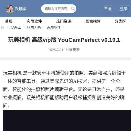
注册
登录
搜
索
首页
实用软件
热门资源
图像视频
分类区
»
分类区
›
应用工具
›
实用软件
›
兴
玩美相机 高级vip版 YouCamPerfect v6.19.1
趣
2026-7-21 16:38
更新
屋
玩美相机 是一款安卓手机端使用的拍照、美颜和照片编辑于
一体的智能工具。通过集成先进的AI技术，提供了一个全
面、智能化的拍照和照片编辑平台。无论是日常自拍，还是
专业摄影，玩美相机都能帮助用户轻松捕捉和创造美好的瞬
间。