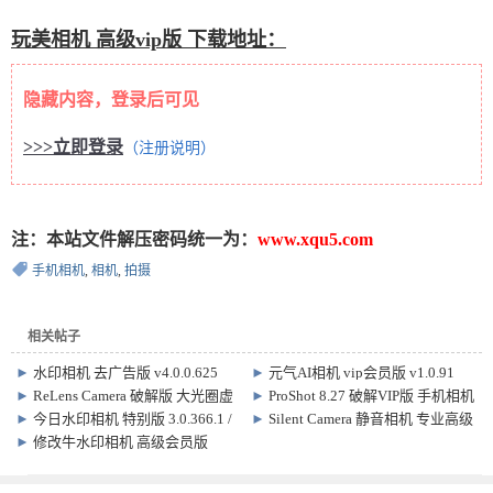
玩美相机 高级vip版 下载地址：
隐藏内容，登录后可见
>>>立即登录
（注册说明）
注：本站文件解压密码统一为：
www.xqu5.com
手机相机
,
相机
,
拍摄
相关帖子
►
水印相机 去广告版 v4.0.0.625
►
元气AI相机 vip会员版 v1.0.91
►
ReLens Camera 破解版 大光圈虚
►
ProShot 8.27 破解VIP版 手机相机
化单反相机 5.1.1
拍摄软件
►
今日水印相机 特别版 3.0.366.1 /
►
Silent Camera 静音相机 专业高级
国际版10.0.110
版
►
修改牛水印相机 高级会员版
v2.7.4