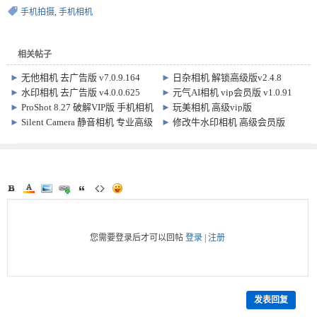
手机拍摄
,
手机相机
相关帖子
►
无他相机 去广告版 v7.0.9.164
►
日杂相机 解锁高级版v2.4.8
►
水印相机 去广告版 v4.0.0.625
►
元气AI相机 vip会员版 v1.0.91
►
ProShot 8.27 破解VIP版 手机相机
►
玩美相机 高级vip版
拍摄软件
YouCamPerfect v6.19.1
►
Silent Camera 静音相机 专业高级
►
修改牛水印相机 高级会员版
版
v2.7.4
您需要登录后才可以回帖
登录
|
注册
发表回复