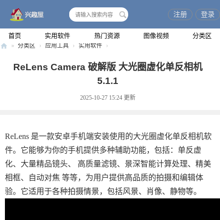
注册
登录
搜
索
首页
实用软件
热门资源
图像视频
分类区
»
分类区
›
应用工具
›
实用软件
›
兴
ReLens Camera 破解版 大光圈虚化单反相机
趣
5.1.1
屋
2025-10-27 15:24
更新
ReLens 是一款安卓手机端安装使用的大光圈虚化单反相机软
件。它能够为你的手机提供多种辅助功能，包括：单反虚
化、大量精品镜头、 高质量滤镜、景深智能计算处理、精美
相框、自动对焦 等等，为用户提供高品质的拍摄和编辑体
验。它适用于各种拍摄情景，包括风景、肖像、静物等。