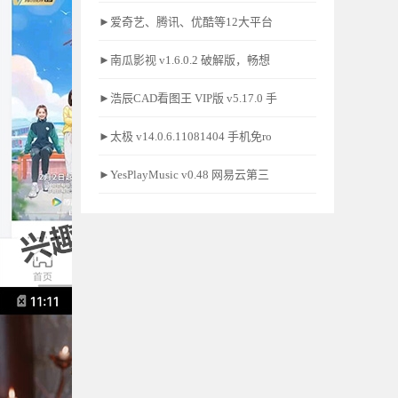
►爱奇艺、腾讯、优酷等12大平台
►南瓜影视 v1.6.0.2 破解版，畅想
►浩辰CAD看图王 VIP版 v5.17.0 手
►太极 v14.0.6.11081404 手机免ro
►YesPlayMusic v0.48 网易云第三