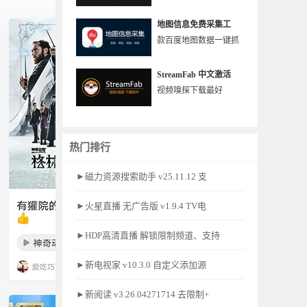
地图信息免费采集工
款百度地图数据一键抓
StreamFab 中文激活
视频嗅探下载最好
热门排行
►磁力资源搜索助手 v25.11.12 支
►火星直播 无广告版 v1.9.4 TV电
►HDP高清直播 解锁限制频道、支持
►新电视家 v10.3.0 自定义添加源
►新阅读 v3.26.04271714 去限制+