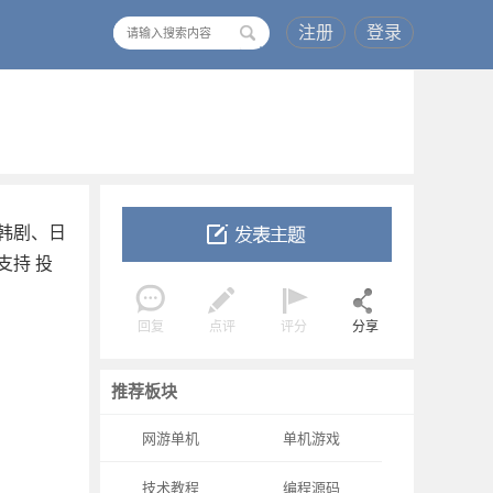
注册
登录
搜
索
、韩剧、日
支持 投
回复
点评
评分
分享
推荐板块
网游单机
单机游戏
技术教程
编程源码