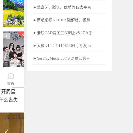
►爱奇艺、腾讯、优酷等12大平台
►南瓜影视 v1.6.0.2 破解版，畅想
►浩辰CAD看图王 VIP版 v5.17.0 手
►太极 v14.0.6.11081404 手机免ro
►YesPlayMusic v0.48 网易云第三
打开周星
什么丧失