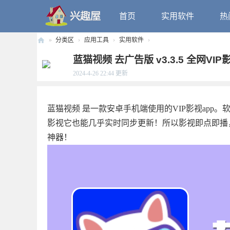
首页
实用软件
热
»
分类区
›
应用工具
›
实用软件
›
兴
蓝猫视频 去广告版 v3.3.5 全网V
趣
2024-4-26 22:44
更新
屋
蓝猫视频 是一款安卓手机端使用的VIP影视ap
影视它也能几乎实时同步更新！所以影视即点即播
神器！