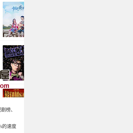
视剧榜、
s的速度