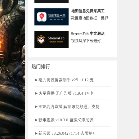
地图信息免费采集工
款百度地图数据一键抓
StreamFab 中文激活
视频嗅探下载最好
热门排行
►磁力资源搜索助手 v25.11.12 支
►火星直播 无广告版 v1.9.4 TV电
►HDP高清直播 解锁限制频道、支持
►新电视家 v10.3.0 自定义添加源
►新阅读 v3.26.04271714 去限制+