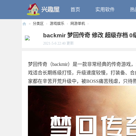
首页
实用软件
热
»
分类区
›
游戏娱乐
›
网游单机
›
兴
backmir 梦回传奇 修改 超级存档 
趣
2021-5-6 22:40
更新
屋
梦回传奇（backmir）是一款非常经典的传奇
戏适合长期练级打怪，升级速度较慢，打装备、合
家都在辛苦开荒升级中，被BOSS痛苦残虐，只待