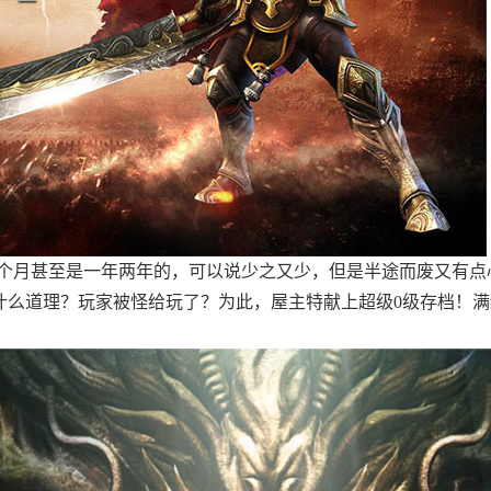
个月甚至是一年两年的，可以说少之又少，但是半途而废又有点
是什么道理？玩家被怪给玩了？为此，屋主特献上超级0级存档！