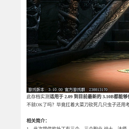
此存档实测
适用于 2.09 到目前最新的 3.10B都能
不就OK了吗？毕竟扛着大菜刀砍死几只虫子还用
相关简介：
1、此次提供的补丁有三个，三个职业 战士、法