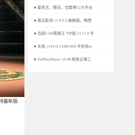
►爱奇艺、腾讯、优酷等12大平台
►南瓜影视 v1.6.0.2 破解版，畅想
►浩辰CAD看图王 VIP版 v5.17.0 手
►太极 v14.0.6.11081404 手机免ro
►YesPlayMusic v0.48 网易云第三
持最新版