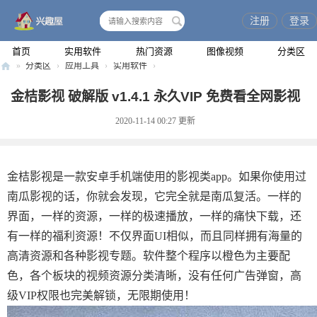
注册
登录
搜
索
首页
实用软件
热门资源
图像视频
分类区
»
分类区
›
应用工具
›
实用软件
›
兴
金桔影视 破解版 v1.4.1 永久VIP 免费看全网影视
趣
2020-11-14 00:27
更新
屋
金桔影视是一款安卓手机端使用的影视类app。如果你使用过
南瓜影视的话，你就会发现，它完全就是南瓜复活。一样的
界面，一样的资源，一样的极速播放，一样的痛快下载，还
有一样的福利资源！不仅界面UI相似，而且同样拥有海量的
高清资源和各种影视专题。软件整个程序以橙色为主要配
色，各个板块的视频资源分类清晰，没有任何广告弹窗，高
级VIP权限也完美解锁，无限期使用！