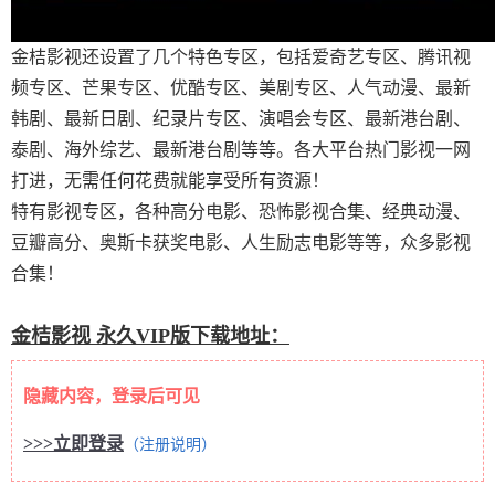
金桔影视还设置了几个特色专区，包括爱奇艺专区、腾讯视
频专区、芒果专区、优酷专区、美剧专区、人气动漫、最新
韩剧、最新日剧、纪录片专区、演唱会专区、最新港台剧、
泰剧、海外综艺、最新港台剧等等。各大平台热门影视一网
打进，无需任何花费就能享受所有资源！
特有影视专区，各种高分电影、恐怖影视合集、经典动漫、
豆瓣高分、奥斯卡获奖电影、人生励志电影等等，众多影视
合集！
金桔影视 永久VIP版下载地址：
隐藏内容，登录后可见
>>>立即登录
（注册说明）