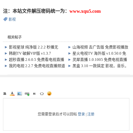
注：本站文件解压密码统一为：
www.xqu5.com
影视
相关帖子
►
影视星球 纯净版 2.2.2 秒播无
►
山海视频 去广告版 免费影视播放
广、超清画质，最新影视神器！
软件 1.6.0
►
韩剧TV 破解VIP版 v1.3.7
►
星火电视TV 海外版 v1.0.50.0 免
费看电视直播频道软件
►
超秒直播 2.6.0.5 免费看电视直播
►
灵犀直播 1.0.1005 免费电视直播
频道软件
软件
►
我的电视 2.2.7 免费电视直播频道
►
黑盒 3.10 一款搞定 影视，音乐，
软件
娱乐 支持TV+手机
您需要登录后才可以回帖
登录
|
注册