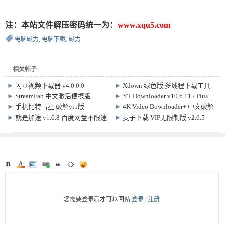
注：本站文件解压密码统一为：
www.xqu5.com
电脑磁力
,
电脑下载
,
磁力
相关帖子
►
闪豆视频下载器 v4.0.0.0-
►
Xdown 绿色版 多线程下载工具
2026.07.29 多平台视频批量下载软
v2.0.9.4
►
StreamFab 中文激活便携版
►
YT Downloader v10.6.11 / Plus
件
v6.2.0.1
6.1.2 / YTD Video Downloader Pro
►
手机比特彗星 破解vip版
►
4K Video Downloader+ 中文破解
Mac7.1.0
BitComet 2.0.1
版 Win/Mac26.2.1.0379 便携版
►
就是加速 v1.0.8 百度网盘不限速
►
麦子下载 VIP无限制版 v2.0.5
下载软件
您需要登录后才可以回帖
登录
|
注册