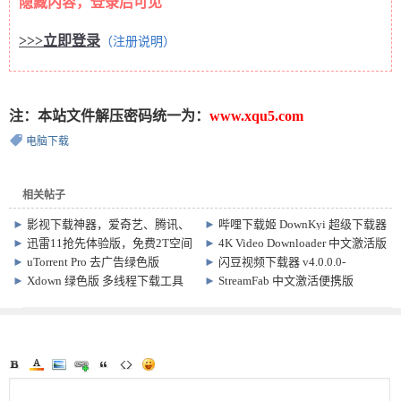
隐藏内容，登录后可见
>>>立即登录
（注册说明）
注：本站文件解压密码统一为：
www.xqu5.com
电脑下载
相关帖子
►
影视下载神器，爱奇艺、腾讯、
►
哔哩下载姬 DownKyi 超级下载器
优酷直接下载蓝光mp4视频
v1.6.1 支持1080p超清
►
迅雷11抢先体验版，免费2T空间
►
4K Video Downloader 中文激活版
可离线不限速取回
Win4.33.5 / Mac4.33.5
►
uTorrent Pro 去广告绿色版
►
闪豆视频下载器 v4.0.0.0-
Win3.6.0.47254 / Mac1.8.7
2026.07.29 多平台视频批量下载软
►
Xdown 绿色版 多线程下载工具
►
StreamFab 中文激活便携版
件
v2.0.9.4
v6.2.0.1