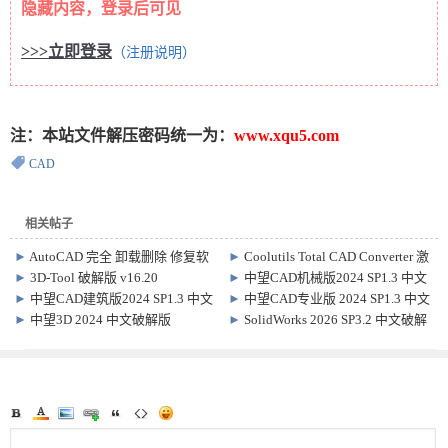
隐藏内容，登录后可见
>>>立即登录
（注册说明）
注：本站文件解压密码统一为：
www.xqu5.com
CAD
相关帖子
►
AutoCAD 完全 卸载删除 修复软
►
Coolutils Total CAD Converter 激
件
活版 v4.1.0.249 CAD格式转换
►
3D-Tool 破解版 v16.20
►
中望CAD机械版2024 SP1.3 中文
破解版
►
中望CAD建筑版2024 SP1.3 中文
►
中望CAD专业版 2024 SP1.3 中文
破解版
破解版
►
中望3D 2024 中文破解版
►
SolidWorks 2026 SP3.2 中文破解
版