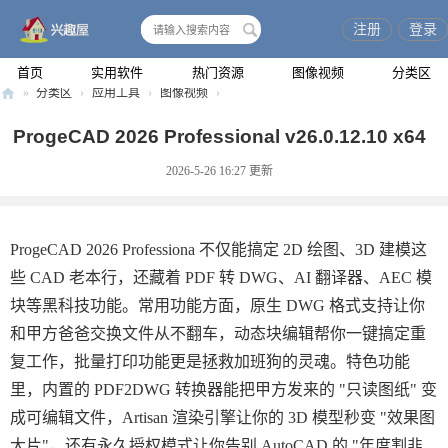
注册
登录
搜
索
首页
实用软件
热门资源
图像视频
分类区
»
分类区
›
应用工具
›
图像视频
›
兴
ProgeCAD 2026 Professional v26.0.12.10 x64
趣
2026-5-26 16:27
更新
屋
ProgeCAD 2026 Professiona 不仅能搞定 2D 绘图、3D 建模这
些 CAD 老本行，还藏着 PDF 转 DWG、AI 翻译器、AEC 模
块等黑科技功能。常用功能方面，原生 DWG 格式支持让你
和甲方爸爸交换文件从不翻车，动态块编辑帮你一键搞定重
复工作，批量打印功能更是拯救加班狗的灵魂。特色功能
里，内置的 PDF2DWG 转换器能把甲方发来的 "只读图纸" 变
成可编辑文件，Artisan 渲染引擎让你的 3D 模型秒变 "效果图
大片"，还有永久授权模式让你告别 AutoCAD 的 "年度割韭