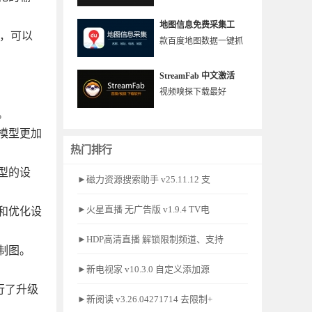
地图信息免费采集工
等，可以
款百度地图数据一键抓
StreamFab 中文激活
视频嗅探下载最好
。
模型更加
热门排行
型的设
►磁力资源搜索助手 v25.11.12 支
►火星直播 无广告版 v1.9.4 TV电
整和优化设
►HDP高清直播 解锁限制频道、支持
制图。
►新电视家 v10.3.0 自定义添加源
行了升级
►新阅读 v3.26.04271714 去限制+