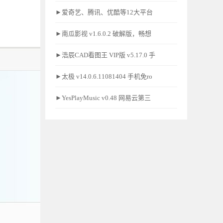
►爱奇艺、腾讯、优酷等12大平台
►南瓜影视 v1.6.0.2 破解版，畅想
►浩辰CAD看图王 VIP版 v5.17.0 手
►太极 v14.0.6.11081404 手机免ro
►YesPlayMusic v0.48 网易云第三