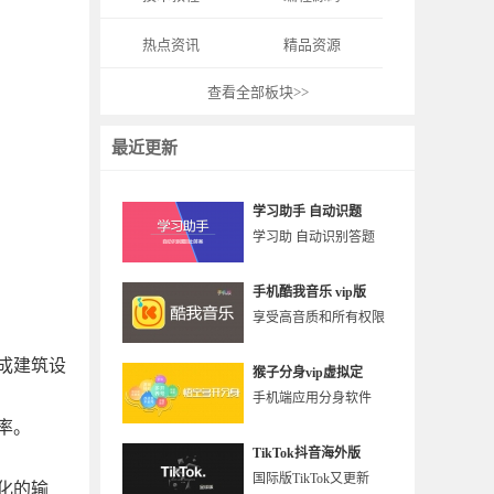
热点资讯
精品资源
查看全部板块>>
最近更新
学习助手 自动识题
学习助 自动识别答题
手机酷我音乐 vip版
享受高音质和所有权限
成建筑设
猴子分身vip虚拟定
手机端应用分身软件
率。
TikTok抖音海外版
国际版TikTok又更新
化的输