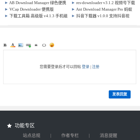
磁力 BT下载器
v3.67.4.0 网络图片嗅探下载
►
AB Download Manager 绿色便携
►
res-downloader v3.1.2 视频号下载
版 v1.10.1 下载管理软件
软件
►
VCap Downloader 便携版
►
Ant Download Manager Pro 蚂蚁
v0.1.46.6983 免费全能视频下载软件
下载管家 特别版 v2.17.6.96447
►
下载工具箱 高级版 v4.1.3 手机磁
►
抖音下载器 v1.0.0 支持抖音视
ADM下载器
力 短视频 下载软件
频、直播批量下载
您需要登录后才可以回帖
登录
|
注册
发表回复
功能专区
|
|
站点总规
作者专栏
消息提醒