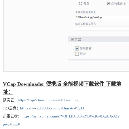
VCap Downloader 便携版 全能视频下载软件 下载地
址：
蓝奏云：
https://xqu5.lanzoub.com/b02xes33vg
123云盘：
https://www.123865.com/s/3meA-WugJ3
迅雷云盘：
https://pan.xunlei.com/s/VOI_klUTX0mYBWcf6v0AuUX-A1?
pwd=rnhr#