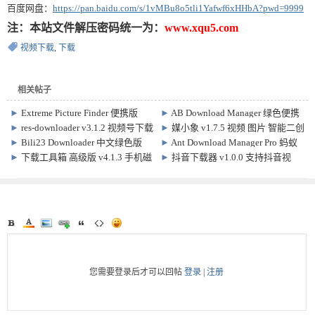
百度网盘：
https://pan.baidu.com/s/1vMBu8o5tli1Yafwf6xHHbA?pwd=9999
注：本站文件解压密码统一为：
www.xqu5.com
视频下载
,
下载
相关帖子
►
Extreme Picture Finder 便携版
►
AB Download Manager 绿色便携
v3.67.4.0 网络图片嗅探下载
版 v1.10.1 下载管理软件
►
res-downloader v3.1.2 视频号下载
►
媒小象 v1.7.5 视频 图片 智能二创
软件
软件
►
Bili23 Downloader 中文绿色版
►
Ant Download Manager Pro 蚂蚁
v2.12.1 哔哩哔哩视频下载软件
下载管家 特别版 v2.17.6.96447
►
下载工具箱 高级版 v4.1.3 手机磁
►
抖音下载器 v1.0.0 支持抖音视
ADM下载器
力 短视频 下载软件
频、直播批量下载
您需要登录后才可以回帖
登录
|
注册