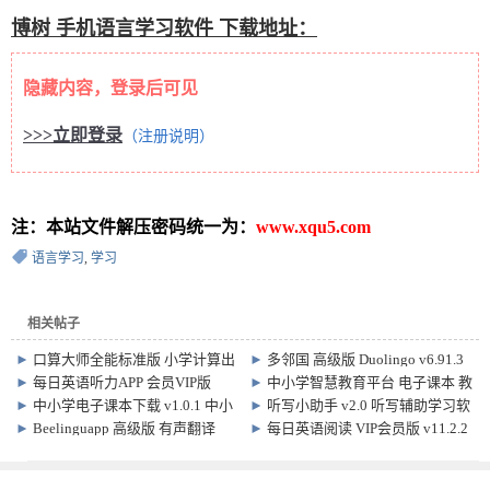
博树 手机语言学习软件 下载地址：
隐藏内容，登录后可见
>>>立即登录
（注册说明）
注：本站文件解压密码统一为：
www.xqu5.com
语言学习
,
学习
相关帖子
►
口算大师全能标准版 小学计算出
►
多邻国 高级版 Duolingo v6.91.3
题神器
►
每日英语听力APP 会员VIP版
►
中小学智慧教育平台 电子课本 教
26.7.3
材下载 软件
►
中小学电子课本下载 v1.0.1 中小
►
听写小助手 v2.0 听写辅助学习软
学智慧教育平台教材下载软件
件
►
Beelinguapp 高级版 有声翻译
►
每日英语阅读 VIP会员版 v11.2.2
v3.281 手机端 语言学习软件