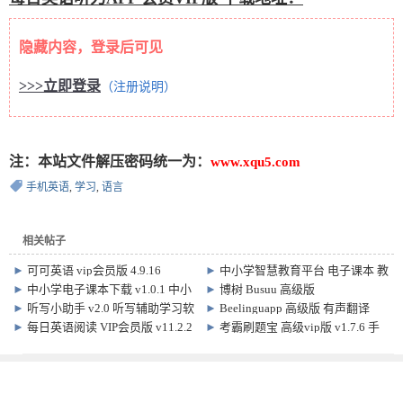
隐藏内容，登录后可见
>>>立即登录
（注册说明）
注：本站文件解压密码统一为：
www.xqu5.com
手机英语
,
学习
,
语言
相关帖子
►
可可英语 vip会员版 4.9.16
►
中小学智慧教育平台 电子课本 教
材下载 软件
►
中小学电子课本下载 v1.0.1 中小
►
博树 Busuu 高级版
学智慧教育平台教材下载软件
v32.28.0.1547155 手机语言学习软
►
听写小助手 v2.0 听写辅助学习软
►
Beelinguapp 高级版 有声翻译
件
件
v3.281 手机端 语言学习软件
►
每日英语阅读 VIP会员版 v11.2.2
►
考霸刷题宝 高级vip版 v1.7.6 手
机学生刷题考试题库软件