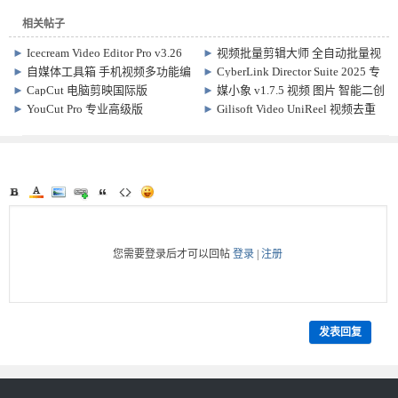
相关帖子
►
Icecream Video Editor Pro v3.26
►
视频批量剪辑大师 全自动批量视
视频剪辑软件
频剪辑神器
►
自媒体工具箱 手机视频多功能编
►
CyberLink Director Suite 2025 专
辑处理软件
业激活版 v13.0 x64 + Content Packs
►
CapCut 电脑剪映国际版
►
媒小象 v1.7.5 视频 图片 智能二创
9.1.0.3879 视频剪辑软件
软件
►
YouCut Pro 专业高级版
►
Gilisoft Video UniReel 视频去重
v1.702.1215 手机视频剪辑软件
宝 便携激活版 v18.7.0 视频编辑、
压缩和转换软件
您需要登录后才可以回帖
登录
|
注册
发表回复