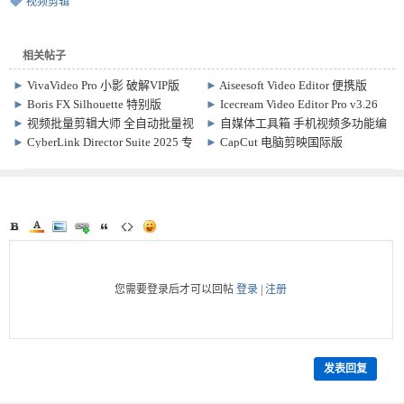
视频剪辑
相关帖子
►
VivaVideo Pro 小影 破解VIP版
►
Aiseesoft Video Editor 便携版
9.36.0
v1.0.30 视频编辑软件
►
Boris FX Silhouette 特别版
►
Icecream Video Editor Pro v3.26
Win2025.5.1 / macOS2023.0.3
视频剪辑软件
►
视频批量剪辑大师 全自动批量视
►
自媒体工具箱 手机视频多功能编
频剪辑神器
辑处理软件
►
CyberLink Director Suite 2025 专
►
CapCut 电脑剪映国际版
业激活版 v13.0 x64 + Content Packs
9.1.0.3879 视频剪辑软件
您需要登录后才可以回帖
登录
|
注册
发表回复