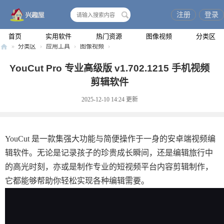
注册
登录
搜
索
首页
实用软件
热门资源
图像视频
分类区
»
分类区
›
应用工具
›
图像视频
›
兴
YouCut Pro 专业高级版 v1.702.1215 手机视频
趣
剪辑软件
屋
2025-12-10 14:24
更新
YouCut 是一款集强大功能与简便操作于一身的安卓端视频编
辑软件。无论是记录孩子的珍贵成长瞬间，还是编辑旅行中
的高光时刻，亦或是制作专业的短视频平台内容剪辑制作，
它都能够帮助你轻松实现各种编辑需要。