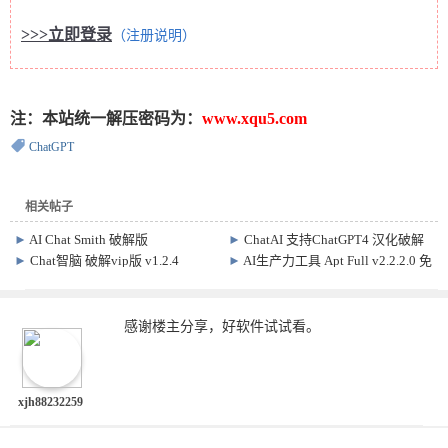
>>>立即登录
（注册说明）
注：本站统一解压密码为：
www.xqu5.com
ChatGPT
相关帖子
►
AI Chat Smith 破解版
►
ChatAI 支持ChatGPT4 汉化破解
v8.251020.2 手机端ChatGpt软件
VIP版 v18.5 AI聊天 绘图
►
Chat智脑 破解vip版 v1.2.4
►
AI生产力工具 Apt Full v2.2.2.0 免
费开源智能工具箱
感谢楼主分享，好软件试试看。
xjh88232259