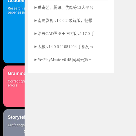
►爱奇艺、腾讯、优酷等12大平台
►南瓜影视 v1.6.0.2 破解版，畅想
►浩辰CAD看图王 VIP版 v5.17.0 手
►太极 v14.0.6.11081404 手机免ro
►YesPlayMusic v0.48 网易云第三