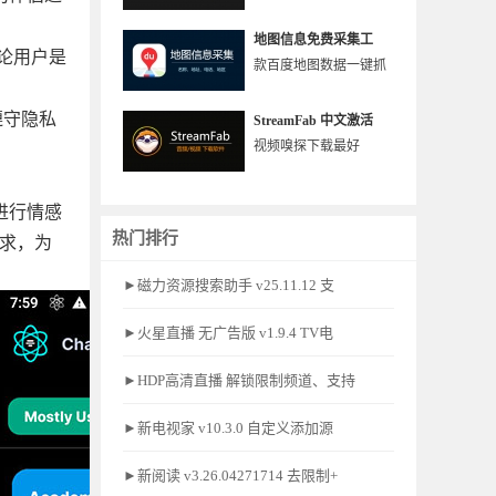
地图信息免费采集工
无论用户是
款百度地图数据一键抓
会遵守隐私
StreamFab 中文激活
视频嗅探下载最好
进行情感
热门排行
需求，为
►磁力资源搜索助手 v25.11.12 支
►火星直播 无广告版 v1.9.4 TV电
►HDP高清直播 解锁限制频道、支持
►新电视家 v10.3.0 自定义添加源
►新阅读 v3.26.04271714 去限制+