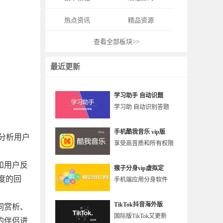
热点资讯
精品资源
查看全部板块>>
最近更新
学习助手 自动识题
学习助 自动识别答题
手机酷我音乐 vip版
，分析用户
享受高音质和所有权限
据和用户反
猴子分身vip虚拟定
深度的回
手机端应用分身软件
TikTok抖音海外版
诗词赏析、
国际版TikTok又更新
的伴侣进