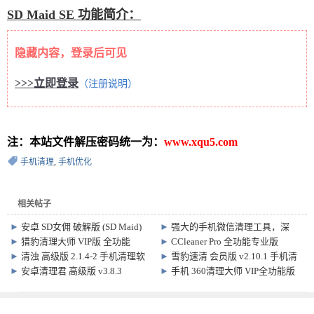
SD Maid SE 功能简介：
隐藏内容，登录后可见
>>>立即登录
（注册说明）
注：本站文件解压密码统一为：
www.xqu5.com
手机清理
,
手机优化
相关帖子
►
安卓 SD女佣 破解版 (SD Maid)
►
强大的手机微信清理工具，深
v5.6.3
入、快速
►
猎豹清理大师 VIP版 全功能
►
CCleaner Pro 全功能专业版
v6.20.1
v26.08.0 手机清理软件
►
清浊 高级版 2.1.4-2 手机清理软
►
雪豹速清 会员版 v2.10.1 手机清
件
理软件，附带 自定义 专清
►
安卓清理君 高级版 v3.8.3
►
手机 360清理大师 VIP全功能版
7.9.9