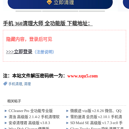
手机 360清理大师 全功能版 下载地址：
隐藏内容，登录后可见
>>>立即登录
（注册说明）
注：本站文件解压密码统一为：
www.xqu5.com
手机清理
,
清理
相关帖子
►
CCleaner Pro 全功能专业版
►
微痕迹 vip版 v2.6.26 微信、QQ
v26.08.0 手机清理软件
聊天内容管理软件
►
清浊 高级版 2.1.4-2 手机清理软
►
雪豹速清 会员版 v2.10.1 手机清
件
理软件，附带 自定义 专清
►
安卓清理君 高级版 v3.8.3
►
SD Maid SE 高级版 v1.7.3-rc0 手
机清理软件
►
Wise Disk Cleaner 便携版
►
Glary Tracks Eraser 隐私清理工具