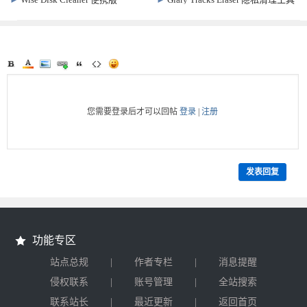
v11.3.6.856 电脑清理软件
免费便携 v6.0.1.32
您需要登录后才可以回帖
登录
|
注册
发表回复
功能专区
|
|
站点总规
作者专栏
消息提醒
|
|
侵权联系
账号管理
全站搜索
|
|
联系站长
最近更新
返回首页