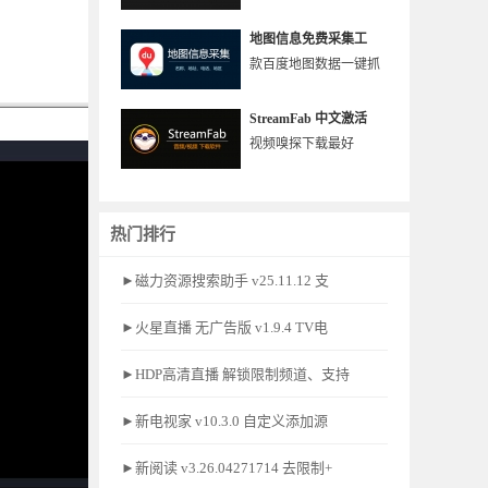
地图信息免费采集工
款百度地图数据一键抓
StreamFab 中文激活
视频嗅探下载最好
热门排行
►磁力资源搜索助手 v25.11.12 支
►火星直播 无广告版 v1.9.4 TV电
►HDP高清直播 解锁限制频道、支持
►新电视家 v10.3.0 自定义添加源
►新阅读 v3.26.04271714 去限制+