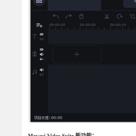
Movavi Video Suite 新功能：