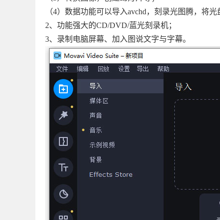
（4）数据功能可以导入avchd，刻录光图腾，将
2、功能强大的CD/DVD/蓝光刻录机；
3、录制电脑屏幕、加入图说文字与字幕。