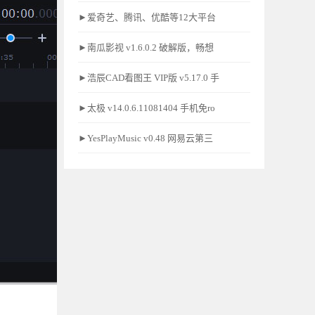
►爱奇艺、腾讯、优酷等12大平台
►南瓜影视 v1.6.0.2 破解版，畅想
►浩辰CAD看图王 VIP版 v5.17.0 手
►太极 v14.0.6.11081404 手机免ro
►YesPlayMusic v0.48 网易云第三