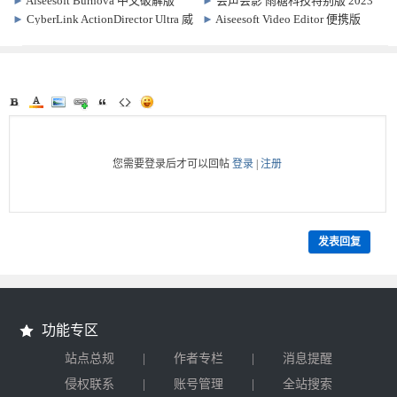
►
Aiseesoft Burnova 中文破解版
►
会声会影 雨糖科技特别版 2023
v1.5.52 DVD/蓝光刻录 视频剪辑软
v26.1.0.268R2
►
CyberLink ActionDirector Ultra 威
►
Aiseesoft Video Editor 便携版
件
力酷剪 中文特别版 v3.0.9606.0
v1.0.30 视频编辑软件
您需要登录后才可以回帖
登录
|
注册
发表回复
功能专区
|
|
站点总规
作者专栏
消息提醒
|
|
侵权联系
账号管理
全站搜索