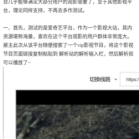
台几乎能够满足大部分用户的观影需要了，至于其他影视平
台，理论同样支持，不再去多作测试。
一、首先，测试的是爱奇艺平台，作为一个影视大站，其内
资源堪称海量，喜欢在这个平台观影的用户群体非常庞大。
屋主此次从该平台随便搜索了一个vip影视节目，将这个影视
节目页面链接复制粘贴到 解析站的解析输入栏，然后解析就
可以播放了~