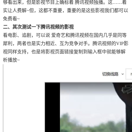
够看出来，但是影视节目上确标着 腾讯视频独播。这……着
实让人费解~但，这都不重要，重要的是这些影视我们都可以
免费看~
二、其次测试一下腾讯视频的影视
看电影、追剧，可以说 爱奇艺和腾讯视频在国内几乎是同等
犀利，两者也是实力相近、互为竞争对手。腾讯视频的VIP影
视同样支持，也是将影视页面链接复制到输入框中就能够解
析播放~