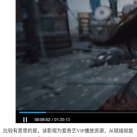
比较有意思的是，该影视为爱奇艺VIP播放资源，从链接就能