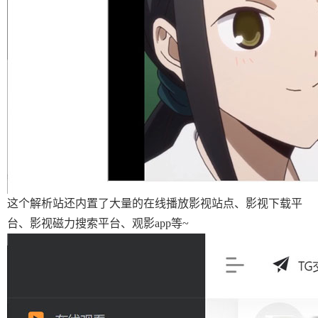
这个解析站还内置了大量的在线播放影视站点、影视下载平
台、影视磁力搜索平台、观影app等~