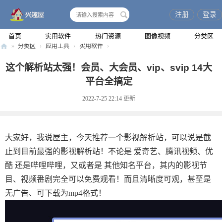
注册
登录
搜
索
首页
实用软件
热门资源
图像视频
分类区
»
分类区
›
应用工具
›
实用软件
›
兴
这个解析站太强！会员、大会员、vip、svip 14大
趣
平台全搞定
屋
2022-7-25 22:14
更新
大家好，我说屋主，今天推荐一个影视解析站，可以说是截
止到目前最强的影视解析站！不论是 爱奇艺、腾讯视频、优
酷 还是哔哩哔哩，又或者是 其他知名平台，其内的影视节
目、视频番剧完全可以免费观看！而且清晰度可观，甚至是
无广告、可下载为mp4格式！