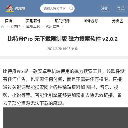
注册
登录
搜
索
首页
实用软件
热门资源
图像视频
分类区
»
分类区
›
应用工具
›
实用软件
›
兴
比特舟Pro 无下载限制版 磁力搜索软件 v2.0.2
趣
2024-3-20 10:25
更新
屋
比特舟Pro 是一款安卓手机端使用的磁力搜索工具。该软件没
有任何广告，也无需任何付费，而且不需要任何权限，直接
通过关键词就能搜索网上各种稀缺资料如 图书，音乐，视
频，小说等等。智能化引擎能够更加精准去除无效链接，省
去了部分资源无法下载的麻烦。