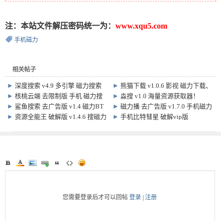
注：本站文件解压密码统一为：
www.xqu5.com
手机磁力
相关帖子
►
深度搜索 v4.9 多引擎 磁力搜索
►
熊猫下载 v1.0.6 影视 磁力下载、
app
播放 神器
►
核桃云端 去限制版 手机 磁力搜
►
淼搜 v1.0 海量资源获取器！
索 下载软件
►
鲨鱼搜索 去广告版 v1.4 磁力BT
►
磁力播 去广告版 v1.7.0 手机磁力
搜索工具大全
下载 播放 软件
►
资源全能王 破解版 v1.4.6 搜磁力
►
手机比特彗星 破解vip版
网盘、软件、音乐 超级神器
BitComet 2.0.1
您需要登录后才可以回帖
登录
|
注册