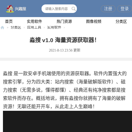
注册
登录
搜
索
首页
实用软件
热门资源
图像视频
分类区
»
分类区
›
应用工具
›
实用软件
›
兴
淼搜 v1.0 海量资源获取器！
趣
2021-8-13 23:56
更新
屋
淼搜 是一款安卓手机端使用的资源获取器。软件内置强大的
搜索引擎，分为四大类：站内搜索（海量破解版软件）、磁
力搜索（无需多说，懂得都懂）、经典还有纯净搜索都是搜
索软件而存在。概括地说，拥有淼搜你就拥有了海量的破解
资源！无聊还能开开车，从此走上人生巅峰！