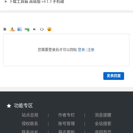
v1.0.9.2130
►
下载工具箱 高级版 v4.1.3 手机磁
力 短视频 下载软件
您需要登录后才可以回帖
登录
|
注册
发表回复
功能专区
|
|
站点总规
作者专栏
消息提醒
|
|
侵权联系
账号管理
全站搜索
|
|
联系站长
最近更新
返回首页