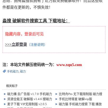
总结：拥有淼搜就拥有了近万款免费破解软件！而且这些软
件都是在更新的，不惧失效！
淼搜 破解软件搜索工具 下载地址：
隐藏内容，登录后可见
>>>立即登录
（注册说明）
注：本站文件解压密码统一为：
www.xqu5.com
手机磁力
,
磁力
相关帖子
►
磁力播 去广告版 v1.7.0 手机磁力
►
比特舟Pro 无下载限制版 磁力搜
下载 播放 软件
索软件 v2.0.2
►
资源全能王 破解版 v1.4.6 搜磁力
►
手机比特彗星 破解vip版
网盘、软件、音乐 超级神器
BitComet 2.0.1
►
麦子下载 VIP无限制版 v2.0.5
►
磁力猫 手机磁力搜索 下载 播放