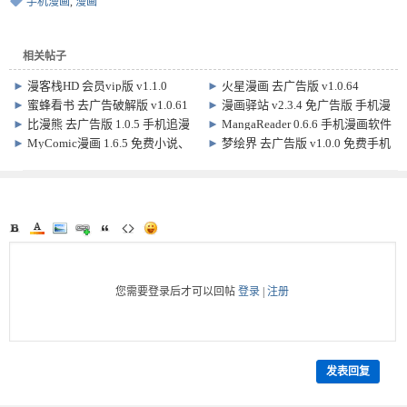
手机漫画
,
漫画
相关帖子
►
漫客栈HD 会员vip版 v1.1.0
►
火星漫画 去广告版 v1.0.64
►
蜜蜂看书 去广告破解版 v1.0.61
►
漫画驿站 v2.3.4 免广告版 手机漫
画软件
►
比漫熊 去广告版 1.0.5 手机追漫
►
MangaReader 0.6.6 手机漫画软件
软件
内置20多漫画源
►
MyComic漫画 1.6.5 免费小说、
►
梦绘界 去广告版 v1.0.0 免费手机
漫画、动漫追番 三合一
追漫软件
您需要登录后才可以回帖
登录
|
注册
发表回复