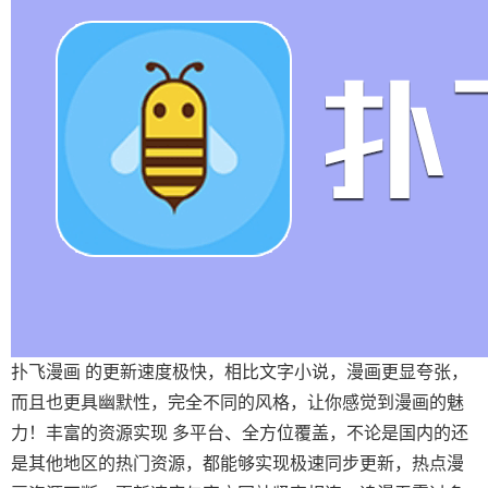
扑飞漫画 的更新速度极快，相比文字小说，漫画更显夸张，
而且也更具幽默性，完全不同的风格，让你感觉到漫画的魅
力！丰富的资源实现 多平台、全方位覆盖，不论是国内的还
是其他地区的热门资源，都能够实现极速同步更新，热点漫