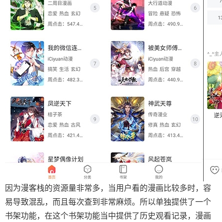
因为漫客栈的资源量非常多，当用户看的漫画比较多时，容
易导致混乱，而且每次查到非常麻烦。所以单独提供了一个
书架功能，在这个书架功能当中提供了历史观看记录，漫画