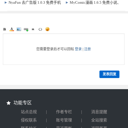
内置20多漫画源
►
NyaFun 去广告版 1.0.3 免费手机
►
MyComic漫画 1.6.5 免费小说、
动漫软件
漫画、动漫追番 三合一
您需要登录后才可以回帖
登录
|
注册
发表回复
功能专区
|
|
站点总规
作者专栏
消息提醒
|
|
侵权联系
账号管理
全站搜索