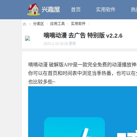
首页
实用软件
热
»
分类区
›
应用工具
›
实用软件
›
兴
嘀嘀动漫 去广告 特别版 v2.2.6
趣
2025-2-16 20:28
更新
屋
嘀嘀动漫 破解版APP是一款完全免费的动漫播放
你可以在首页和时间表中浏览当季热番，也可以在
也比较多些~