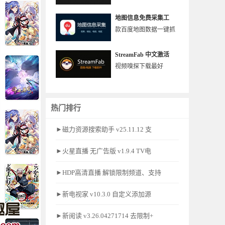
地图信息免费采集工
款百度地图数据一键抓
StreamFab 中文激活
视频嗅探下载最好
热门排行
►磁力资源搜索助手 v25.11.12 支
►火星直播 无广告版 v1.9.4 TV电
►HDP高清直播 解锁限制频道、支持
►新电视家 v10.3.0 自定义添加源
►新阅读 v3.26.04271714 去限制+