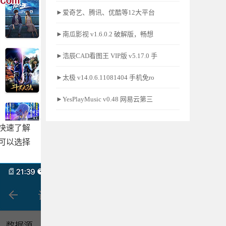
►爱奇艺、腾讯、优酷等12大平台
►南瓜影视 v1.6.0.2 破解版，畅想
►浩辰CAD看图王 VIP版 v5.17.0 手
►太极 v14.0.6.11081404 手机免ro
►YesPlayMusic v0.48 网易云第三
快速了解
可以选择