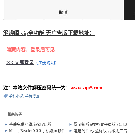
笔趣阁 vip全功能 无广告版下载地址：
隐藏内容，登录后可见
>>>立即登录
（注册说明）
注：本站文件解压密码统一为：
www.xqu5.com
手机小说
,
手机漫画
相关帖子
►
番薯免费小说 解锁VIP版
►
得间畅听 破解VIP会员版 v1.4.8
v3.00.89.001
►
MangaReader 0.6.6 手机漫画软件
►
笔趣阁 红标 蓝标版 高级无广告