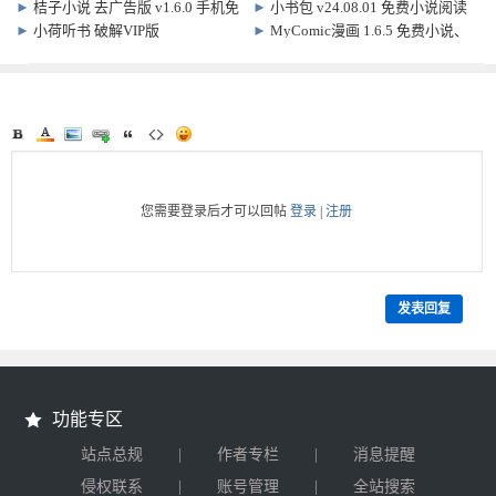
内置20多漫画源
版 v5.3.0
►
桔子小说 去广告版 v1.6.0 手机免
►
小书包 v24.08.01 免费小说阅读
费小说阅读软件
下载软件
►
小荷听书 破解VIP版
►
MyComic漫画 1.6.5 免费小说、
漫画、动漫追番 三合一
您需要登录后才可以回帖
登录
|
注册
发表回复
功能专区
|
|
站点总规
作者专栏
消息提醒
|
|
侵权联系
账号管理
全站搜索