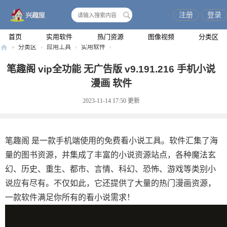
注册
登录
搜
索
首页
实用软件
热门资源
图像视频
分类区
»
分类区
›
应用工具
›
实用软件
›
兴
笔趣阁 vip全功能 无广告版 v9.191.216 手机小说
趣
漫画 软件
屋
2023-11-14 17:50
更新
笔趣阁 是一款手机端使用的免费看小说工具。软件汇集了海
量的图书资源，并集成了丰富的小说资源站点，各种魔法玄
幻、历史、重生、都市、言情、科幻、恐怖、游戏等类别小
说应有尽有。不仅如此，它还提供了大量的热门漫画资源，
一款软件满足你所有的看小说需求！