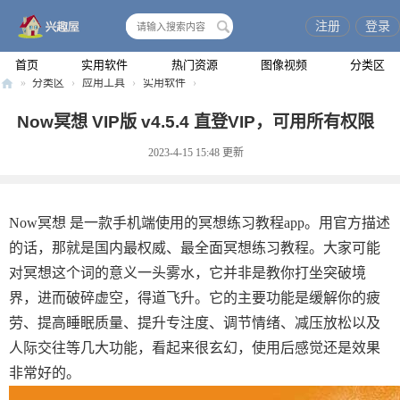
注册
登录
搜
索
首页
实用软件
热门资源
图像视频
分类区
»
分类区
›
应用工具
›
实用软件
›
兴
Now冥想 VIP版 v4.5.4 直登VIP，可用所有权限
趣
2023-4-15 15:48
更新
屋
Now冥想 是一款手机端使用的冥想练习教程app。用官方描述
的话，那就是国内最权威、最全面冥想练习教程。大家可能
对冥想这个词的意义一头雾水，它并非是教你打坐突破境
界，进而破碎虚空，得道飞升。它的主要功能是缓解你的疲
劳、提高睡眠质量、提升专注度、调节情绪、减压放松以及
人际交往等几大功能，看起来很玄幻，使用后感觉还是效果
非常好的。