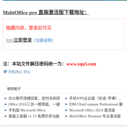
MobiOffice pro 直装激活版下载地址：
隐藏内容，登录后可见
>>>立即登录
（注册说明）
注：本站文件解压密码统一为：
www.xqu5.com
手机办公
,
办公
相关帖子
►
办公聊天快捷回复，定时关机附
►
手机WPS企业版（安卓+苹果），
件发送一键搞定！
去广告、免激活
►
Office 2016三合一精简版，一键
►
IDM UltraCompare Professional 最
安装，自动激活
新破解版
►
手机版 Microsoft Office
►
Microsoft Office 2024 激活版
16.0.12730
16.0.17102.20000
►
美蛋工具箱 v1.15 免费的多功能
►
MobiOffice Premium 专业激活版
办公工具箱
v10.30.59210 电脑办公套件