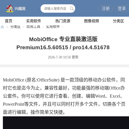
注册
登录
搜
索
首页
实用软件
热门资源
图像视频
分类区
»
分类区
›
应用工具
›
实用软件
›
兴
MobiOffice 专业直装激活版
趣
Premium16.5.60515 / pro14.4.51678
屋
2026-7-30 10:50
更新
MobiOffice (原名:OfficeSuite) 是一款顶级的移动办公软件，同
时它也是迄今为止，兼容性最好，功能最强的移动端Office办
公套件。你可以使用它进行查看、创建、编辑Word、Excel、
PowerPoint等文件，并且可以同时打开多个文件，切换各个页
面进行编辑，操作简单又快捷。