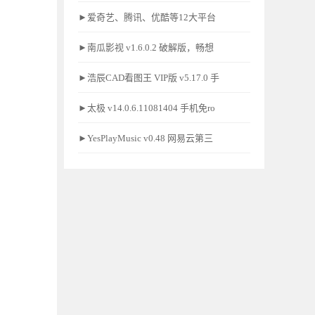
►爱奇艺、腾讯、优酷等12大平台
►南瓜影视 v1.6.0.2 破解版，畅想
►浩辰CAD看图王 VIP版 v5.17.0 手
►太极 v14.0.6.11081404 手机免ro
►YesPlayMusic v0.48 网易云第三