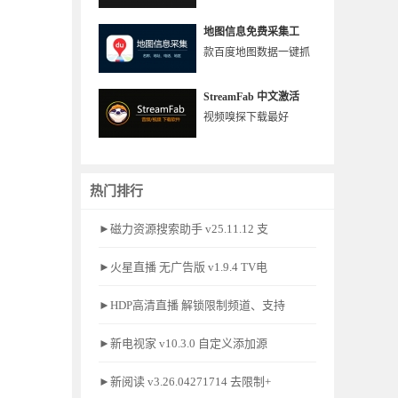
地图信息免费采集工
款百度地图数据一键抓
StreamFab 中文激活
视频嗅探下载最好
热门排行
►磁力资源搜索助手 v25.11.12 支
►火星直播 无广告版 v1.9.4 TV电
►HDP高清直播 解锁限制频道、支持
►新电视家 v10.3.0 自定义添加源
►新阅读 v3.26.04271714 去限制+