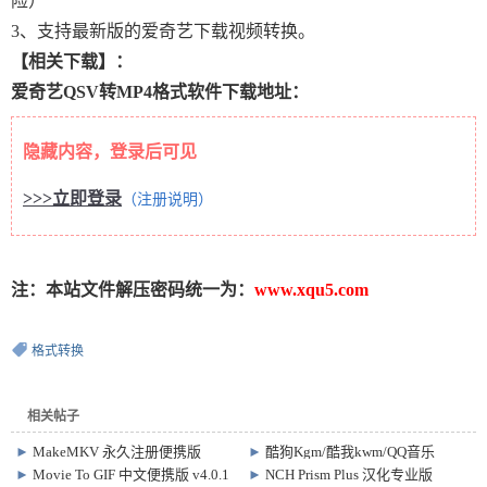
险）
3、支持最新版的爱奇艺下载视频转换。
【相关下载】：
爱奇艺QSV转MP4格式软件下载地址：
隐藏内容，登录后可见
>>>立即登录
（注册说明）
注：本站文件解压密码统一为：
www.xqu5.com
格式转换
相关帖子
►
MakeMKV 永久注册便携版
►
酷狗Kgm/酷我kwm/QQ音乐
v1.18.2 MKV视频转换软件
QMC/网易云NCM 音乐格式转换软
►
Movie To GIF 中文便携版 v4.0.1
►
NCH Prism Plus 汉化专业版