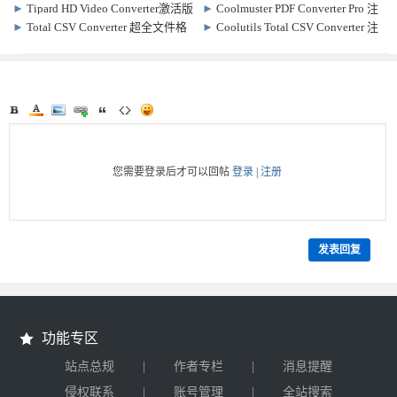
件 um-react-wry 0.2.8
免费视频转GIF动图软件
Win12.00 / Mac10.09 视频格式转换
►
Tipard HD Video Converter激活版
►
Coolmuster PDF Converter Pro 注
软件
Win9.2.36/Mac9.1.28 视频格式转换
册激活版 v2.3.2 PDF格式转换软件
►
Total CSV Converter 超全文件格
►
Coolutils Total CSV Converter 注
软件
式转换软件 v4.1.1.63
册激活版 v4.1.1.75 CSV格式转换软
件
您需要登录后才可以回帖
登录
|
注册
发表回复
功能专区
|
|
站点总规
作者专栏
消息提醒
|
|
侵权联系
账号管理
全站搜索